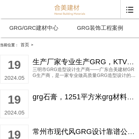

GRG/GRC建材中心
GRG装饰工程案例
首页
当前位置：
>
生产厂家专业生产GRG，KTV现代欧式GRG生产造型设计设计范本分享！
19
三明市GRG造型设计生产商——广东合美建材GR
G生产商，是一家专业做高质量GRG造型设计的出
2024.05
色生产商。其服务范本涵盖广州罗浮宫、上海银行
深圳分行营业部等国际知名品牌，造型设计定位更
是繁多。
grg石膏，1251平方米grg材料定做典型方案！
19
2024.05
常州市现代风GRG设计靠谱公司价格报价收费报价多少？
19