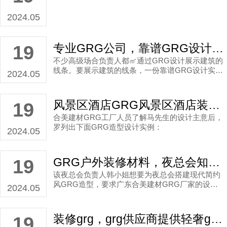
2024.05
专业GRG公司，靠谱GRG设计公司为医院提供简约欧式GRG设计范例！
19
不少高级场合负责人都㎡通过GRG设计展示建筑的
线条。要展示建筑的线条，一份靠谱GRG设计实例
2024.05
及设计图相当重要，下面是合美建材GRG公司为永
州市某医院的设计实例。
风景区酒店GRG风景区酒店装饰，风景区酒店欧式风GRG生产造型设计安装搭建展示图分享！
19
合美建材GRG工厂人员了解马先生的设计主意后，
罗列出下面GRG造型设计实例：
2024.05
GRG户外装修材料，夜总会知名现代简约风GRG制作造型设计搭建设计案例！
19
该夜总会负责人韩小姐想要为夜总会搭建现代简约
风GRG造型，要求广东合美建材GRG厂家的设计
2024.05
师傅能够让GRG造型设计在展露不规则线条的同
时，还能在种类上得到了再配上。
装修grg，grg供应商提供轻奢grg订制方案！
19