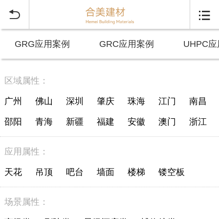


GRG应用案例
GRC应用案例
UHPC
区域属性：
广州
佛山
深圳
肇庆
珠海
江门
南昌
邵阳
青海
新疆
福建
安徽
澳门
浙江
应用属性：
天花
吊顶
吧台
墙面
楼梯
镂空板
场景属性：