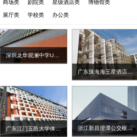
商场类
剧院类
星级酒店类
博物馆类
展厅类
学校类
办公类
深圳龙华观澜中学UHPC外墙挂板
广东珠海海王星酒店UHPC墙面造型
浙江新昌澄潭公交枢纽中心UHPC镂空板造型定制安装
广东江门五邑大学体育馆UHPC墙面造型定制施工安装