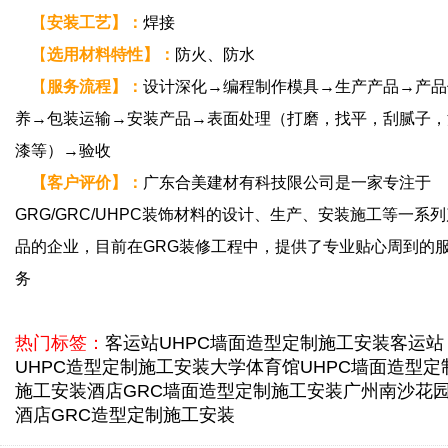
【
安装工艺
】
：
焊接
【
选用材料特性
】
：
防火、防水
【
服务流程
】
：
设计深化→编程制作模具→生产产品→产品
养→包装运输→安装产品→表面处理（打磨，找平，刮腻子，
漆等）→验收
【
客户评价
】
：
广东合美建材有科技限公司是一家专注于
GRG/GRC/
UHPC
装饰材料的设计、生产、安装施工等一系列
品的企业，目前在GRG装修工程中，提供了专业贴心周到的
务
热门标签：
客运站UHPC墙面造型定制施工安装
客运站
UHPC造型定制施工安装
大学体育馆UHPC墙面造型定
施工安装
酒店GRC墙面造型定制施工安装
广州南沙花
酒店GRC造型定制施工安装