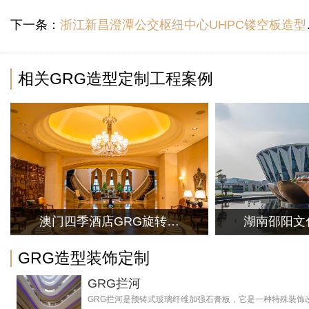
下一条：
浙江新昌澄潭公交枢纽中心UHPC镂空板造型定制安装
相关GRG造型定制工程案例
澳门四季酒店GRG旋转楼
湖南邵阳文化
梯造型装饰工程
天花造
GRG造型装饰定制
GRG拦河
GRG拦河是预铸式玻璃纤维加强石膏板，它是一种特殊装饰