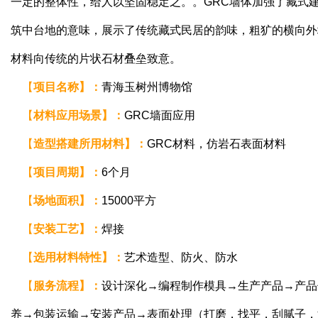
一定的整体性，给人以坚固稳定之。。GRC墙体加强了藏式
筑中台地的意味，展示了传统藏式民居的韵味，粗犷的横向外
材料向传统的片状石材叠垒致意。
【
项目名称】：
青海玉树州博物馆
【
材料应用场景
】
：
GRC墙面应用
【
造型搭建所用材料
】
：
GRC材料，仿岩石表面材料
【
项目周期
】
：
6个月
【
场地面积
】
：
15000平方
【
安装工艺
】
：
焊接
【
选用材料特性
】
：
艺术造型、防火、防水
【
服务流程
】
：
设计深化→编程制作模具→生产产品→产品
养→包装运输→安装产品→表面处理（打磨，找平，刮腻子，