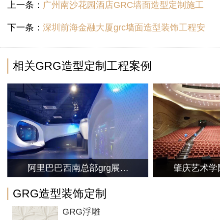
上一条：
广州南沙花园酒店GRC墙面造型定制施工
下一条：
深圳前海金融大厦grc墙面造型装饰工程安
相关GRG造型定制工程案例
阿里巴巴西南总部grg展厅
肇庆艺术学院
艺术造型装饰工程
面装
GRG造型装饰定制
GRG浮雕