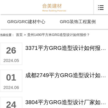

GRG/GRC建材中心
GRG装饰工程案例
首页
贵州1490平方米GRG造型设计如何报价？
当前位置：
>
3371平方GRG造型设计如何报价？
26
2024.05
成都2749平方GRG造型设计如何报价？
01
2024.06
3804平方GRG造型设计厂家如何报价？
24