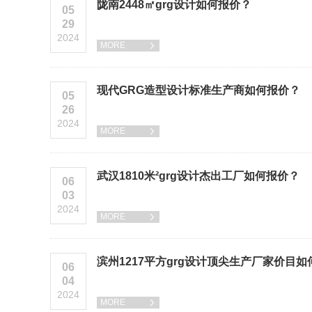
陇南2448㎡grg设计如何报价？
05
29
2024
MORE

现代GRG造型设计标准生产商如何报价？
05
26
2024
MORE

武汉1810米²grg设计杰出工厂如何报价？
06
03
2024
MORE

滨州1217平方grg设计顶尖生产厂家价目如
06
04
2024
MORE
