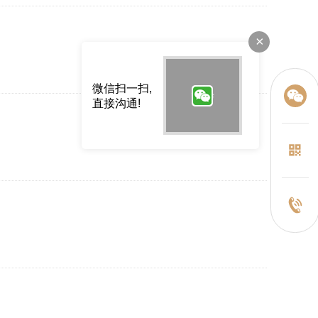
×
微信扫一扫,
直接沟通!