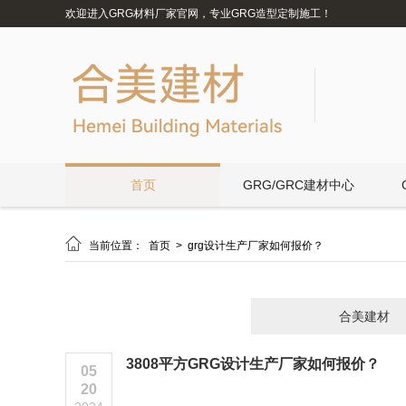
欢迎进入GRG材料厂家官网，专业GRG造型定制施工！
首页
GRG/GRC建材中心

当前位置：
首页
>
grg设计生产厂家如何报价？
合美建材
3808平方GRG设计生产厂家如何报价？
05
20