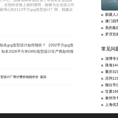
汇云中心、国家电网孝感营业厅等知名企业品牌
设计，在报价价格上做到透明，能够为企业或公司
家用心的2113平方grg造型设计厂商，我建议
新疆人
澳门四
美的集
罗浮宫
知名grg造型设计如何报价？
2202平方grg造
常见问
知名3326平方米GRG造型设计生产商如何报
淄博专
重庆3
造型设计厂商付费价钱报价价
返回
滨州12
烟台市
甘肃15
泰州市
上海优