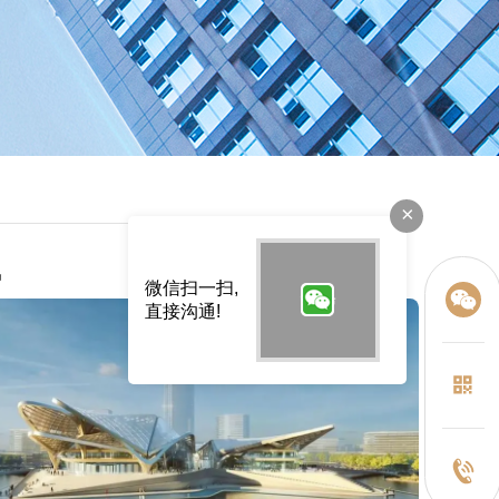
×
讯
微信扫一扫,
直接沟通!