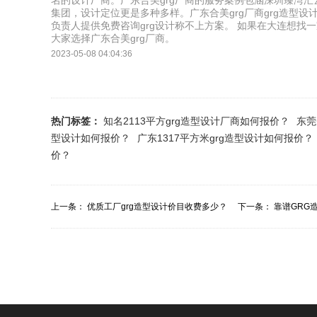
名的设计厂商。广东合美grg厂商的服务案例包涵深圳臻湾
集团，设计定位更是多种多样。广东合美grg厂商grg造型
负责人提供免费咨询grg设计称不上方案。 如果在大连想找一
大家选择广东合美grg厂商。
2023-05-08 04:04:36
热门标签：
知名2113平方grg造型设计厂商如何报价？
东莞
型设计如何报价？
广东1317平方米grg造型设计如何报价？
价？
上一条：
优质工厂grg造型设计价目收费多少？
下一条：
靠谱GRG
目多少？