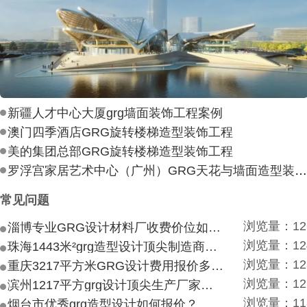
新疆人才中心大厦grg墙面装饰工程案例
澳门四季酒店GRG旋转楼梯造型装饰工程
美的集团总部GRG旋转楼梯造型装饰工程
罗浮宫家居艺术中心（广州）GRG天花与墙面造型装饰工
常见问题
浏览量：12
淄博专业GRG设计材料厂收费价位如何？
浏览量：12
珠海1443米²grg造型设计顶尖制造商付费付费多少？
浏览量：12
重庆3217平方米GRG设计费用报价多少？
浏览量：12
滨州1217平方grg设计顶尖生产厂家价目如何？
浏览量：11
烟台市优秀grg造型设计如何报价？