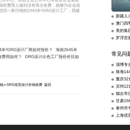
艺术中心、邵阳文化艺术中心等知名企业集团
在报价费用上做到没有再次收费，能够为企业或
找一家仔细的2343米²GRG设计工厂，我建
新疆人
澳门四
美的集
罗浮宫
54米²GRG设计厂商如何报价？
海南2645米
常见问
价格费用如何？
GRG设计出色工厂报价价目如
淄博专
重庆3
钱㎡GRG造型设计价钱收费
返回
滨州12
烟台市
甘肃15
泰州市
上海优