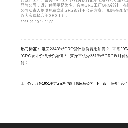
的设计工厂。合美GRG工厂的服务设计范本包涵珠海航空城
品牌公司，设计种类更是繁多。合美GRG工厂GRG设计，
公司负责人提供免费拿走GRG设计不会是方案。 如果在淮安想
议大家选择合美GRG工厂。
2023-05-10 14:54:55
热门标签：
淮安2343米²GRG设计报价费用如何？
可靠29
²GRG设计价钱报价如何？
菏泽市优秀2313米²GRG设计
何？
上一条：
顶尖1851平方grg造型设计供应商如何
下一条：
顶尖厂家价
报价？
报价多少？