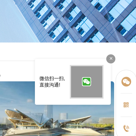
×
讯
微信扫一扫,
直接沟通!