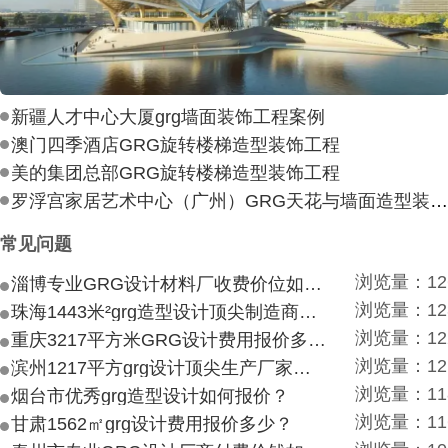
新疆人才中心大厦grg墙面装饰工程案例
澳门四季酒店GRG旋转楼梯造型装饰工程
美的集团总部GRG旋转楼梯造型装饰工程
罗浮宫家居艺术中心（广州）GRG天花与墙面造型装饰工
常见问题
浏览量：12
淄博专业GRG设计材料厂收费价位如何？
浏览量：12
珠海1443米²grg造型设计顶尖制造商付费付费多少？
浏览量：12
重庆3217平方米GRG设计费用报价多少？
浏览量：12
滨州1217平方grg设计顶尖生产厂家价目如何？
浏览量：11
烟台市优秀grg造型设计如何报价？
浏览量：11
甘肃1562㎡grg设计费用报价多少？