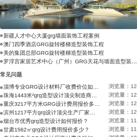
新疆人才中心大厦grg墙面装饰工程案例
澳门四季酒店GRG旋转楼梯造型装饰工程
美的集团总部GRG旋转楼梯造型装饰工程
罗浮宫家居艺术中心（广州）GRG天花与墙面造型装饰工
常见问题
浏览量：12
淄博专业GRG设计材料厂收费价位如何？
浏览量：12
珠海1443米²grg造型设计顶尖制造商付费付费多少？
浏览量：12
重庆3217平方米GRG设计费用报价多少？
浏览量：12
滨州1217平方grg设计顶尖生产厂家价目如何？
浏览量：11
烟台市优秀grg造型设计如何报价？
浏览量：11
甘肃1562㎡grg设计费用报价多少？