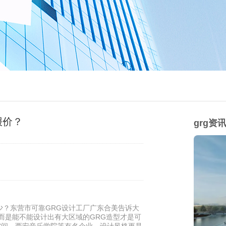
报价？
grg资
少？东营市可靠GRG设计工厂广东合美告诉大
，而是能不能设计出有大区域的GRG造型才是可