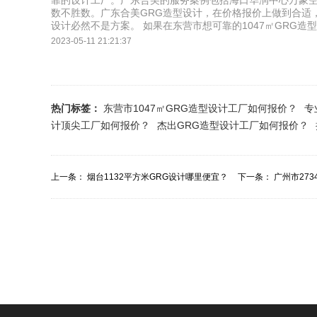
靠的设计工厂。广东合美的服务案例包括海口华润中心万象
数不胜数。广东合美GRG造型设计，在价格报价上做到合适
设计必然不是方案。 如果在东营市想可靠的1047㎡GRG
2023-05-11 21:21:37
热门标签：
东营市1047㎡GRG造型设计工厂如何报价？
专
计顶尖工厂如何报价？
杰出GRG造型设计工厂如何报价？
上一条：
烟台1132平方米GRG设计哪里便宜？
下一条：
广州市27