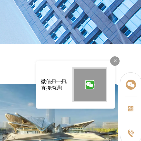
×
讯
微信扫一扫,
直接沟通!