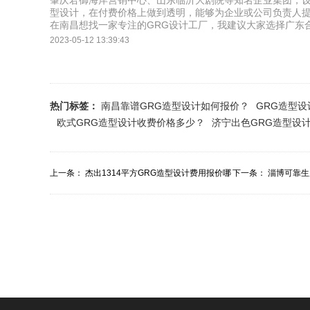
肇庆君御海岸营销中心、山东临沂大剧院等知名企业集团，设
型设计，在付费价格上做到透明，能够为企业或公司负责人提
在南昌想找一家专注的GRG设计工厂，我建议大家选择广东
2023-05-12 13:39:43
热门标签：
南昌靠谱GRG造型设计如何报价？
GRG造型
欧式GRG造型设计收费价格多少？
济宁出色GRG造型设
上一条：
杰出1314平方GRG造型设计费用报价哪
下一条：
淄博可靠生
里便宜？
如何？