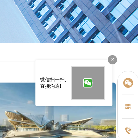
×
讯
微信扫一扫,
直接沟通!