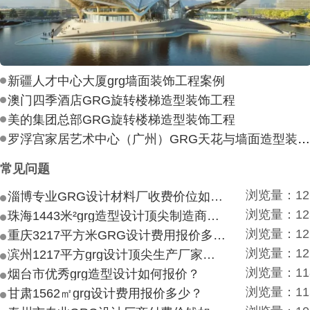
新疆人才中心大厦grg墙面装饰工程案例
澳门四季酒店GRG旋转楼梯造型装饰工程
美的集团总部GRG旋转楼梯造型装饰工程
罗浮宫家居艺术中心（广州）GRG天花与墙面造型装饰工
常见问题
浏览量：12
淄博专业GRG设计材料厂收费价位如何？
浏览量：12
珠海1443米²grg造型设计顶尖制造商付费付费多少？
浏览量：12
重庆3217平方米GRG设计费用报价多少？
浏览量：12
滨州1217平方grg设计顶尖生产厂家价目如何？
浏览量：11
烟台市优秀grg造型设计如何报价？
浏览量：11
甘肃1562㎡grg设计费用报价多少？