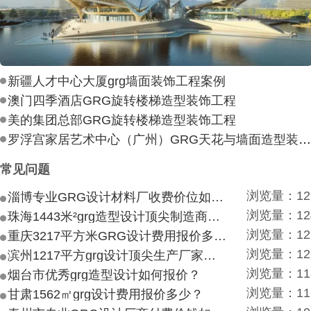
新疆人才中心大厦grg墙面装饰工程案例
澳门四季酒店GRG旋转楼梯造型装饰工程
美的集团总部GRG旋转楼梯造型装饰工程
罗浮宫家居艺术中心（广州）GRG天花与墙面造型装饰工
常见问题
浏览量：12
淄博专业GRG设计材料厂收费价位如何？
浏览量：12
珠海1443米²grg造型设计顶尖制造商付费付费多少？
浏览量：12
重庆3217平方米GRG设计费用报价多少？
浏览量：12
滨州1217平方grg设计顶尖生产厂家价目如何？
浏览量：11
烟台市优秀grg造型设计如何报价？
浏览量：11
甘肃1562㎡grg设计费用报价多少？