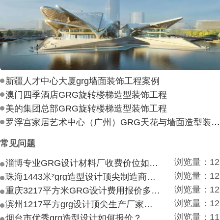
新疆人才中心大厦grg墙面装饰工程案例
澳门四季酒店GRG旋转楼梯造型装饰工程
美的集团总部GRG旋转楼梯造型装饰工程
罗浮宫家居艺术中心（广州）GRG天花与墙面造型装饰工
常见问题
浏览量：12
淄博专业GRG设计材料厂收费价位如何？
浏览量：12
珠海1443米²grg造型设计顶尖制造商付费付费多少？
浏览量：12
重庆3217平方米GRG设计费用报价多少？
浏览量：12
滨州1217平方grg设计顶尖生产厂家价目如何？
浏览量：11
烟台市优秀grg造型设计如何报价？