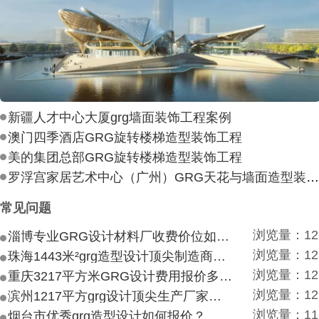
新疆人才中心大厦grg墙面装饰工程案例
澳门四季酒店GRG旋转楼梯造型装饰工程
美的集团总部GRG旋转楼梯造型装饰工程
罗浮宫家居艺术中心（广州）GRG天花与墙面造型装饰工
常见问题
浏览量：12
淄博专业GRG设计材料厂收费价位如何？
浏览量：12
珠海1443米²grg造型设计顶尖制造商付费付费多少？
浏览量：12
重庆3217平方米GRG设计费用报价多少？
浏览量：12
滨州1217平方grg设计顶尖生产厂家价目如何？
浏览量：11
烟台市优秀grg造型设计如何报价？