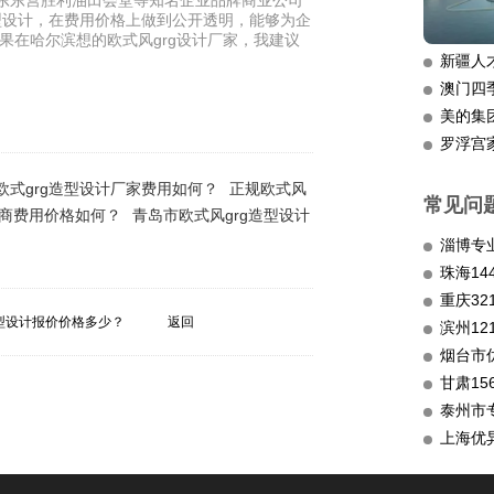
山东东营胜利油田会堂等知名企业品牌商业公司
造型设计，在费用价格上做到公开透明，能够为企
果在哈尔滨想的欧式风grg设计厂家，我建议
新疆人
澳门四
美的集
罗浮宫
欧式grg造型设计厂家费用如何？
正规欧式风
常见问
厂商费用价格如何？
青岛市欧式风grg造型设计
淄博专
重庆3
造型设计报价价格多少？
返回
滨州12
烟台市
甘肃15
泰州市
上海优