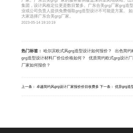
厂家。广东合美grg厂家的服务案例覆盖深圳皇岗地铁站、
集团，设计风格定位更是数目繁多。广东合美grg厂家grg
业或公司负责人提供免费领取grg造型设计不可能是方案。 如
大家选择广东合美grg厂家。
2023-05-14 19:10:19
热门标签：
哈尔滨欧式风grg造型设计如何报价？
出色简约
grg造型设计材料厂价位价格如何？
优质简约欧式grg设计
厂家如何报价？
上一条：
卓越简约风grg设计厂家报价价目收费多
下一条：
优异grg
少？