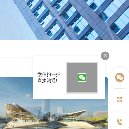
×
讯
微信扫一扫,
直接沟通!