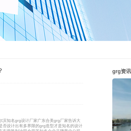
？
grg资
滨知名grg设计厂家广东合美grg厂家告诉大
是否设计出有多界限的grg造型才是知名的设计