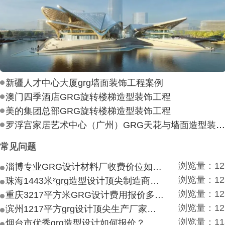
新疆人才中心大厦grg墙面装饰工程案例
澳门四季酒店GRG旋转楼梯造型装饰工程
美的集团总部GRG旋转楼梯造型装饰工程
罗浮宫家居艺术中心（广州）GRG天花与墙面造型装饰工
常见问题
浏览量：12
淄博专业GRG设计材料厂收费价位如何？
浏览量：12
珠海1443米²grg造型设计顶尖制造商付费付费多少？
浏览量：12
重庆3217平方米GRG设计费用报价多少？
浏览量：12
滨州1217平方grg设计顶尖生产厂家价目如何？
浏览量：11
烟台市优秀grg造型设计如何报价？