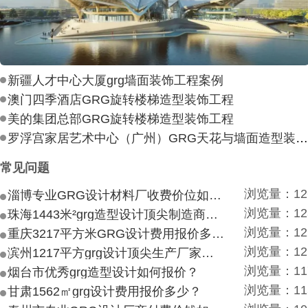
新疆人才中心大厦grg墙面装饰工程案例
澳门四季酒店GRG旋转楼梯造型装饰工程
美的集团总部GRG旋转楼梯造型装饰工程
罗浮宫家居艺术中心（广州）GRG天花与墙面造型装饰工
常见问题
浏览量：12
淄博专业GRG设计材料厂收费价位如何？
浏览量：12
珠海1443米²grg造型设计顶尖制造商付费付费多少？
浏览量：12
重庆3217平方米GRG设计费用报价多少？
浏览量：12
滨州1217平方grg设计顶尖生产厂家价目如何？
浏览量：11
烟台市优秀grg造型设计如何报价？
浏览量：11
甘肃1562㎡grg设计费用报价多少？