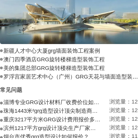
新疆人才中心大厦grg墙面装饰工程案例
澳门四季酒店GRG旋转楼梯造型装饰工程
美的集团总部GRG旋转楼梯造型装饰工程
罗浮宫家居艺术中心（广州）GRG天花与墙面造型装饰工
常见问题
浏览量：12
淄博专业GRG设计材料厂收费价位如何？
浏览量：12
珠海1443米²grg造型设计顶尖制造商付费付费多少？
浏览量：12
重庆3217平方米GRG设计费用报价多少？
浏览量：12
滨州1217平方grg设计顶尖生产厂家价目如何？
浏览量：11
烟台市优秀grg造型设计如何报价？