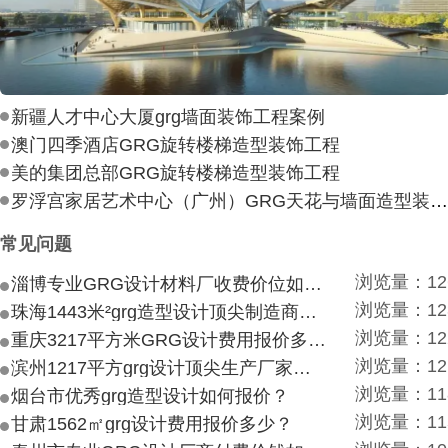
新疆人才中心大厦grg墙面装饰工程案例
澳门四季酒店GRG旋转楼梯造型装饰工程
美的集团总部GRG旋转楼梯造型装饰工程
罗浮宫家居艺术中心（广州）GRG天花与墙面造型装饰工
常见问题
浏览量：12
淄博专业GRG设计材料厂收费价位如何？
浏览量：12
珠海1443米²grg造型设计顶尖制造商付费付费多少？
浏览量：12
重庆3217平方米GRG设计费用报价多少？
浏览量：12
滨州1217平方grg设计顶尖生产厂家价目如何？
浏览量：11
烟台市优秀grg造型设计如何报价？
浏览量：11
甘肃1562㎡grg设计费用报价多少？