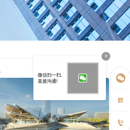
×
讯
微信扫一扫,
直接沟通!