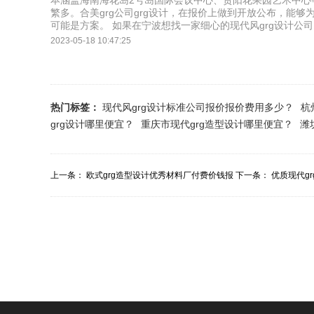
本涵盖海南海花岛2号岛国际会议中心、贵阳花果园艺术中心
繁多。合美grg公司grg设计，在报价上做到开放公布，能够
可能是方案。 如果在宁波想找一家细心的现代风grg设计公司
2023-05-18 10:47:25
热门标签：
现代风grg设计标准公司报价报价费用多少？
杭
grg设计哪里便宜？
重庆市现代grg造型设计哪里便宜？
潍
上一条：
欧式grg造型设计优秀材料厂付费价钱报
下一条：
优质现代g
价费用多少？
宜？