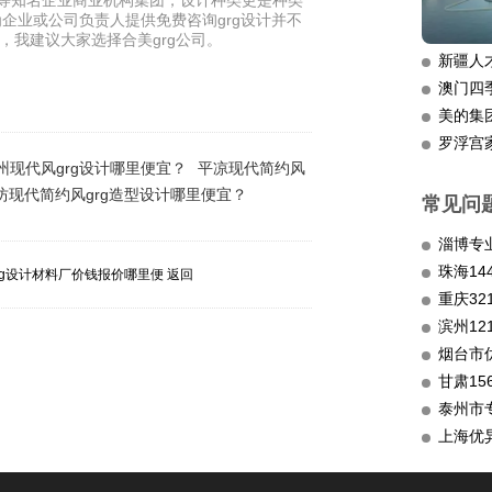
等知名企业商业机构集团，设计种类更是种类
为企业或公司负责人提供免费咨询grg设计并不
，我建议大家选择合美grg公司。
新疆人
澳门四
美的集
罗浮宫
州现代风grg设计哪里便宜？
平凉现代简约风
坊现代简约风grg造型设计哪里便宜？
常见问
淄博专
rg设计材料厂价钱报价哪里便
返回
重庆3
滨州12
烟台市
甘肃15
泰州市
上海优