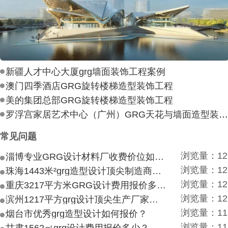
新疆人才中心大厦grg墙面装饰工程案例
澳门四季酒店GRG旋转楼梯造型装饰工程
美的集团总部GRG旋转楼梯造型装饰工程
罗浮宫家居艺术中心（广州）GRG天花与墙面造型装饰工
常见问题
浏览量：12
淄博专业GRG设计材料厂收费价位如何？
浏览量：12
珠海1443米²grg造型设计顶尖制造商付费付费多少？
浏览量：12
重庆3217平方米GRG设计费用报价多少？
浏览量：12
滨州1217平方grg设计顶尖生产厂家价目如何？
浏览量：11
烟台市优秀grg造型设计如何报价？
浏览量：11
甘肃1562㎡grg设计费用报价多少？