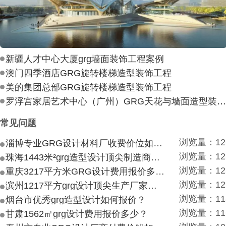
新疆人才中心大厦grg墙面装饰工程案例
澳门四季酒店GRG旋转楼梯造型装饰工程
美的集团总部GRG旋转楼梯造型装饰工程
罗浮宫家居艺术中心（广州）GRG天花与墙面造型装饰工
常见问题
浏览量：12
淄博专业GRG设计材料厂收费价位如何？
浏览量：12
珠海1443米²grg造型设计顶尖制造商付费付费多少？
浏览量：12
重庆3217平方米GRG设计费用报价多少？
浏览量：12
滨州1217平方grg设计顶尖生产厂家价目如何？
浏览量：11
烟台市优秀grg造型设计如何报价？
浏览量：11
甘肃1562㎡grg设计费用报价多少？