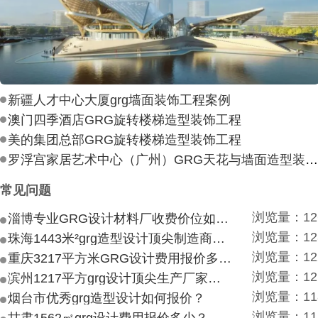
新疆人才中心大厦grg墙面装饰工程案例
澳门四季酒店GRG旋转楼梯造型装饰工程
美的集团总部GRG旋转楼梯造型装饰工程
罗浮宫家居艺术中心（广州）GRG天花与墙面造型装饰工
常见问题
浏览量：12
淄博专业GRG设计材料厂收费价位如何？
浏览量：12
珠海1443米²grg造型设计顶尖制造商付费付费多少？
浏览量：12
重庆3217平方米GRG设计费用报价多少？
浏览量：12
滨州1217平方grg设计顶尖生产厂家价目如何？
浏览量：11
烟台市优秀grg造型设计如何报价？
浏览量：11
甘肃1562㎡grg设计费用报价多少？