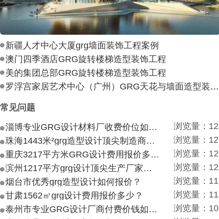
新疆人才中心大厦grg墙面装饰工程案例
澳门四季酒店GRG旋转楼梯造型装饰工程
美的集团总部GRG旋转楼梯造型装饰工程
罗浮宫家居艺术中心（广州）GRG天花与墙面造型装饰工
常见问题
浏览量：12
淄博专业GRG设计材料厂收费价位如何？
浏览量：12
珠海1443米²grg造型设计顶尖制造商付费付费多少？
浏览量：12
重庆3217平方米GRG设计费用报价多少？
浏览量：12
滨州1217平方grg设计顶尖生产厂家价目如何？
浏览量：11
烟台市优秀grg造型设计如何报价？
浏览量：11
甘肃1562㎡grg设计费用报价多少？
浏览量：10
泰州市专业GRG设计厂商付费价钱如何？