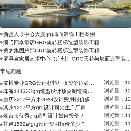
新疆人才中心大厦grg墙面装饰工程案例
澳门四季酒店GRG旋转楼梯造型装饰工程
美的集团总部GRG旋转楼梯造型装饰工程
罗浮宫家居艺术中心（广州）GRG天花与墙面造型装饰工
常见问题
浏览量：12
淄博专业GRG设计材料厂收费价位如何？
浏览量：12
珠海1443米²grg造型设计顶尖制造商付费付费多少？
浏览量：12
重庆3217平方米GRG设计费用报价多少？
浏览量：12
滨州1217平方grg设计顶尖生产厂家价目如何？
浏览量：11
烟台市优秀grg造型设计如何报价？
浏览量：11
甘肃1562㎡grg设计费用报价多少？