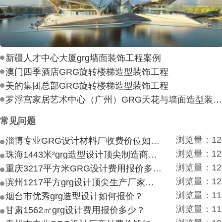
新疆人才中心大厦grg墙面装饰工程案例
澳门四季酒店GRG旋转楼梯造型装饰工程
美的集团总部GRG旋转楼梯造型装饰工程
罗浮宫家居艺术中心（广州）GRG天花与墙面造型装饰工
常见问题
浏览量：12
淄博专业GRG设计材料厂收费价位如何？
浏览量：12
珠海1443米²grg造型设计顶尖制造商付费付费多少？
浏览量：12
重庆3217平方米GRG设计费用报价多少？
浏览量：12
滨州1217平方grg设计顶尖生产厂家价目如何？
浏览量：11
烟台市优秀grg造型设计如何报价？
浏览量：11
甘肃1562㎡grg设计费用报价多少？