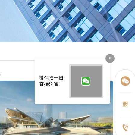
×
讯
微信扫一扫,
直接沟通!