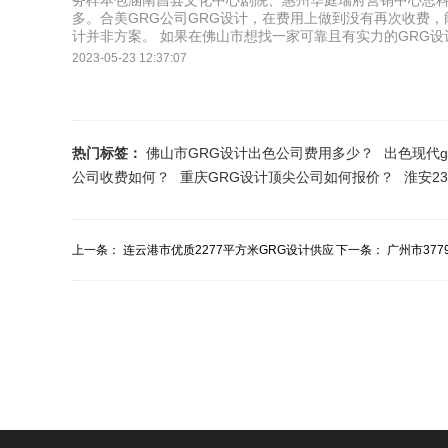
务样本包涵南昌县文化中心剧院、惠州华庭瑞府营销中心思
多。合美GRG公司GRG设计，在费用上做到没有再次收费，
计并非方案。 如果在佛山市想找一家可靠且有实力的GRG设
2023-05-23 12:37:07
热门标签：
佛山市GRG设计出色公司费用多少？
出色现代
公司收费如何？
重庆GRG设计顶尖公司如何报价？
淮安2
上一条：
连云港市优质2277平方米GRG设计供应
下一条：
广州市37
商费用多少...
价？