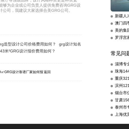
科展厅等顶级品牌，设计风格种类更是种类繁
能够为企业或公司负责人提供免费咨询GRG设
计公司，我建议大家选择合美GRG公司。
新疆人
澳门四
美的集
罗浮宫
grg造型设计公司价格费用如何？
grg设计知名
343米²GRG设计报价费用如何？
常见问
淄博专
79㎡GRG设计靠谱厂家如何报
返回
重庆3
滨州12
烟台市
甘肃15
泰州市
上海优