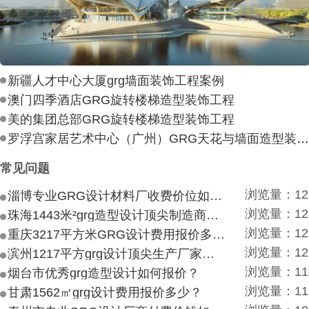
新疆人才中心大厦grg墙面装饰工程案例
澳门四季酒店GRG旋转楼梯造型装饰工程
美的集团总部GRG旋转楼梯造型装饰工程
罗浮宫家居艺术中心（广州）GRG天花与墙面造型装饰工
常见问题
浏览量：12
淄博专业GRG设计材料厂收费价位如何？
浏览量：12
珠海1443米²grg造型设计顶尖制造商付费付费多少？
浏览量：12
重庆3217平方米GRG设计费用报价多少？
浏览量：12
滨州1217平方grg设计顶尖生产厂家价目如何？
浏览量：11
烟台市优秀grg造型设计如何报价？
浏览量：11
甘肃1562㎡grg设计费用报价多少？