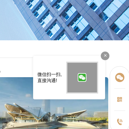
×
讯
微信扫一扫,
直接沟通!