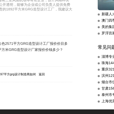
海南三亚凤凰机场等有名企业，设计风格种类
到公开透明，能够为企业或公司负责人提供免费
的1892平方米GRG造型设计工厂，我建议大
新疆人
澳门四
美的集
罗浮宫
出色2571平方GRG造型设计工厂报价价目多
常见问
5平方米GRG造型设计厂家报价价钱多少？
淄博专
重庆3
97平方grg设计制造商如何
返回
滨州12
烟台市
甘肃15
泰州市
上海优