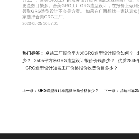
计工厂。合美GRG工厂的服务设计案例涵盖深业泰富广场、
更是数目繁多。合美GRG工厂GRG造型设计，在报价上做
领取GRG造型设计不会是方案。 如果在广西想找一家认真负责
家选择合美GRG工厂。
2023-05-25 10:57:01
热门标签：
卓越工厂报价平方米GRG造型设计报价如何？
少？
2505平方米GRG造型设计报价价钱多少？
优质284
GRG造型设计知名工厂价格报价收费价目多少？
上一条：
GRG造型设计卓越供应商价格多少？
下一条：
清远可靠25
报价？