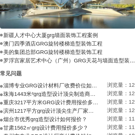
新疆人才中心大厦grg墙面装饰工程案例
澳门四季酒店GRG旋转楼梯造型装饰工程
美的集团总部GRG旋转楼梯造型装饰工程
罗浮宫家居艺术中心（广州）GRG天花与墙面造型装饰工
常见问题
浏览量：12
淄博专业GRG设计材料厂收费价位如何？
浏览量：12
珠海1443米²grg造型设计顶尖制造商付费付费多少？
浏览量：12
重庆3217平方米GRG设计费用报价多少？
浏览量：12
滨州1217平方grg设计顶尖生产厂家价目如何？
浏览量：11
烟台市优秀grg造型设计如何报价？
浏览量：11
甘肃1562㎡grg设计费用报价多少？