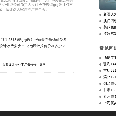
华都汇商场等国际知名品牌，设计种类更是种类
为企业或公司负责人提供免费咨询grg设计必不
计厂家，我建议大家选择广东合美。
新疆人
澳门四
美的集
罗浮宫
顶尖2818米²grg设计报价收费价钱价位多
g设计收费多少？
grg设计报价价格多少？
常见问
淄博专
grg造型设计专业工厂报价价
返回
重庆3
滨州12
烟台市
甘肃15
泰州市
上海优