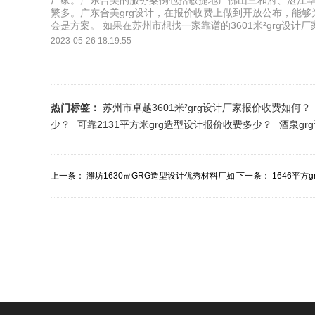
厂家。广东合美的服务案例包括敏捷地产佛山三和府、湛江
繁多。广东合美grg设计，在报价收费上做到开放公布，能够
会是方案。 如果在苏州市想找一家靠谱的3601米²grg设
2023-05-26 18:19:55
热门标签：
苏州市卓越3601米²grg设计厂家报价收费如何？
少？
可靠2131平方米grg造型设计报价收费多少？
酒泉gr
上一条：
潍坊1630㎡GRG造型设计优秀材料厂如
下一条：
1646平方
何报价？
目多少？