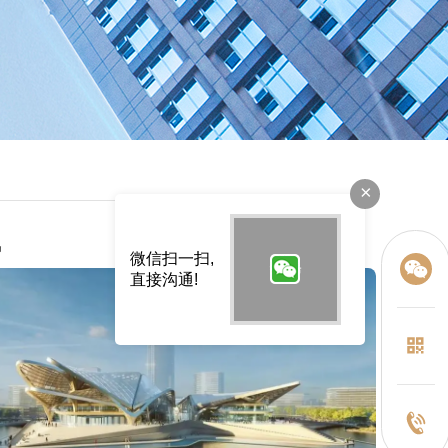
×
讯
微信扫一扫,
直接沟通!