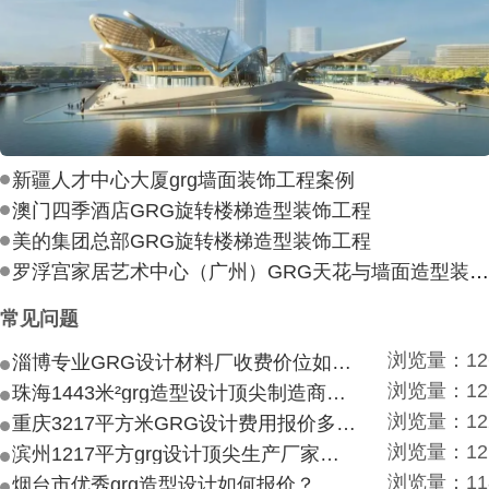
新疆人才中心大厦grg墙面装饰工程案例
澳门四季酒店GRG旋转楼梯造型装饰工程
美的集团总部GRG旋转楼梯造型装饰工程
罗浮宫家居艺术中心（广州）GRG天花与墙面造型装饰工
常见问题
浏览量：12
淄博专业GRG设计材料厂收费价位如何？
浏览量：12
珠海1443米²grg造型设计顶尖制造商付费付费多少？
浏览量：12
重庆3217平方米GRG设计费用报价多少？
浏览量：12
滨州1217平方grg设计顶尖生产厂家价目如何？
浏览量：11
烟台市优秀grg造型设计如何报价？