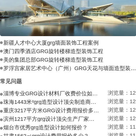
新疆人才中心大厦grg墙面装饰工程案例
澳门四季酒店GRG旋转楼梯造型装饰工程
美的集团总部GRG旋转楼梯造型装饰工程
罗浮宫家居艺术中心（广州）GRG天花与墙面造型装饰工
常见问题
浏览量：12
淄博专业GRG设计材料厂收费价位如何？
浏览量：12
珠海1443米²grg造型设计顶尖制造商付费付费多少？
浏览量：12
重庆3217平方米GRG设计费用报价多少？
浏览量：12
滨州1217平方grg设计顶尖生产厂家价目如何？
浏览量：11
烟台市优秀grg造型设计如何报价？
浏览量：11
甘肃1562㎡grg设计费用报价多少？