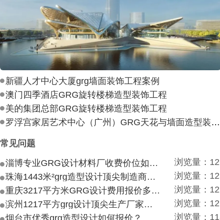
新疆人才中心大厦grg墙面装饰工程案例
澳门四季酒店GRG旋转楼梯造型装饰工程
美的集团总部GRG旋转楼梯造型装饰工程
罗浮宫家居艺术中心（广州）GRG天花与墙面造型装饰工
常见问题
浏览量：12
淄博专业GRG设计材料厂收费价位如何？
浏览量：12
珠海1443米²grg造型设计顶尖制造商付费付费多少？
浏览量：12
重庆3217平方米GRG设计费用报价多少？
浏览量：12
滨州1217平方grg设计顶尖生产厂家价目如何？
浏览量：11
烟台市优秀grg造型设计如何报价？