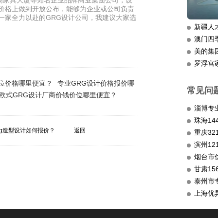
高家具大厦等知名企业品牌商业集团公司，设
位价格上做到开放公布，能够为企业或公司负责
一家全力以赴的GRG设计公司，我建议大家选
新疆人
澳门四
美的集
罗浮宫
价位价格哪里便宜？
专业GRG设计价格报价哪
常见问
欧式GRG设计厂商价钱价位哪里便宜？
淄博专
rg造型设计如何报价？
返回
重庆3
滨州12
烟台市
甘肃15
泰州市
上海优