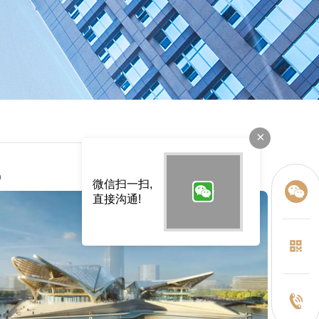
×
讯
微信扫一扫,
直接沟通!