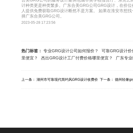
合美GRG公司的服务设计案例包涵华英学校报告厅、东莞艺
计种类更是种类繁多。广东合美GRG公司GRG设计，在价
人提供免费获取GRG设计断然不是方案。 如果在淮安市想找
择广东合美GRG公司。
2023-05-28 17:23:56
热门标签：
专业GRG设计公司如何报价？
可靠GRG设计
里便宜？
杰出GRG设计工厂付费价格哪里便宜？
广东专业
上一条：
湖州市可靠现代简约风GRG设计收费价
下一条：
德州轻奢g
目报价多少？