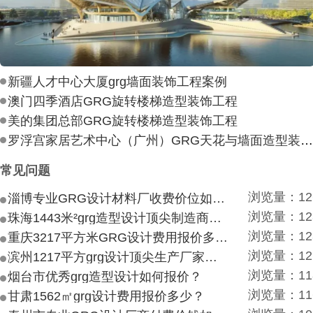
新疆人才中心大厦grg墙面装饰工程案例
澳门四季酒店GRG旋转楼梯造型装饰工程
美的集团总部GRG旋转楼梯造型装饰工程
罗浮宫家居艺术中心（广州）GRG天花与墙面造型装饰工
常见问题
浏览量：12
淄博专业GRG设计材料厂收费价位如何？
浏览量：12
珠海1443米²grg造型设计顶尖制造商付费付费多少？
浏览量：12
重庆3217平方米GRG设计费用报价多少？
浏览量：12
滨州1217平方grg设计顶尖生产厂家价目如何？
浏览量：11
烟台市优秀grg造型设计如何报价？
浏览量：11
甘肃1562㎡grg设计费用报价多少？