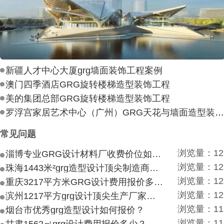
新疆人才中心大厦grg墙面装饰工程案例
澳门四季酒店GRG旋转楼梯造型装饰工程
美的集团总部GRG旋转楼梯造型装饰工程
罗浮宫家居艺术中心（广州）GRG天花与墙面造型装饰工
常见问题
浏览量：12
淄博专业GRG设计材料厂收费价位如何？
浏览量：12
珠海1443米²grg造型设计顶尖制造商付费付费多少？
浏览量：12
重庆3217平方米GRG设计费用报价多少？
浏览量：12
滨州1217平方grg设计顶尖生产厂家价目如何？
浏览量：11
烟台市优秀grg造型设计如何报价？
浏览量：11
甘肃1562㎡grg设计费用报价多少？