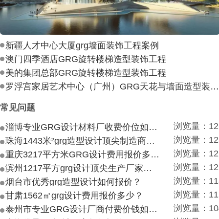
新疆人才中心大厦grg墙面装饰工程案例
澳门四季酒店GRG旋转楼梯造型装饰工程
美的集团总部GRG旋转楼梯造型装饰工程
罗浮宫家居艺术中心（广州）GRG天花与墙面造型装饰工
常见问题
浏览量：12
淄博专业GRG设计材料厂收费价位如何？
浏览量：12
珠海1443米²grg造型设计顶尖制造商付费付费多少？
浏览量：12
重庆3217平方米GRG设计费用报价多少？
浏览量：12
滨州1217平方grg设计顶尖生产厂家价目如何？
浏览量：11
烟台市优秀grg造型设计如何报价？
浏览量：11
甘肃1562㎡grg设计费用报价多少？
浏览量：10
泰州市专业GRG设计厂商付费价钱如何？