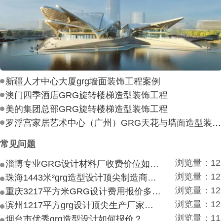
新疆人才中心大厦grg墙面装饰工程案例
澳门四季酒店GRG旋转楼梯造型装饰工程
美的集团总部GRG旋转楼梯造型装饰工程
罗浮宫家居艺术中心（广州）GRG天花与墙面造型装饰工
常见问题
浏览量：12
淄博专业GRG设计材料厂收费价位如何？
浏览量：12
珠海1443米²grg造型设计顶尖制造商付费付费多少？
浏览量：12
重庆3217平方米GRG设计费用报价多少？
浏览量：12
滨州1217平方grg设计顶尖生产厂家价目如何？
浏览量：11
烟台市优秀grg造型设计如何报价？