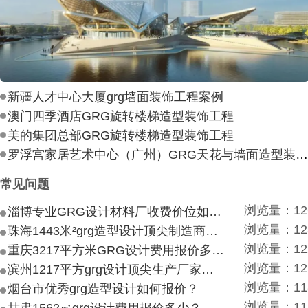
新疆人才中心大厦grg墙面装饰工程案例
澳门四季酒店GRG旋转楼梯造型装饰工程
美的集团总部GRG旋转楼梯造型装饰工程
罗浮宫家居艺术中心（广州）GRG天花与墙面造型装饰工
常见问题
浏览量：12
淄博专业GRG设计材料厂收费价位如何？
浏览量：12
珠海1443米²grg造型设计顶尖制造商付费付费多少？
浏览量：12
重庆3217平方米GRG设计费用报价多少？
浏览量：12
滨州1217平方grg设计顶尖生产厂家价目如何？
浏览量：11
烟台市优秀grg造型设计如何报价？
浏览量：11
甘肃1562㎡grg设计费用报价多少？