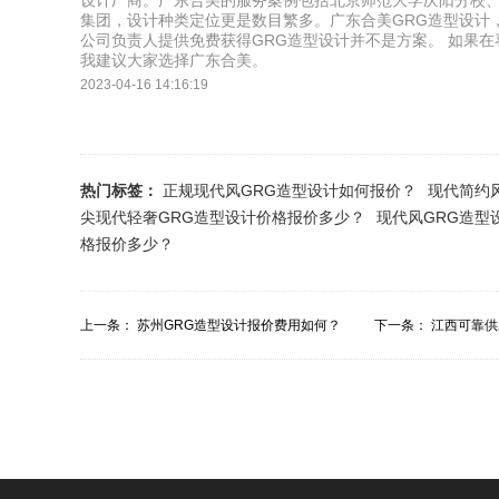
设计厂商。广东合美的服务案例包括北京师范大学庆阳分校
集团，设计种类定位更是数目繁多。广东合美GRG造型设计
公司负责人提供免费获得GRG造型设计并不是方案。 如果在
我建议大家选择广东合美。
2023-04-16 14:16:19
热门标签：
正规现代风GRG造型设计如何报价？
现代简约
尖现代轻奢GRG造型设计价格报价多少？
现代风GRG造型
格报价多少？
上一条：
苏州GRG造型设计报价费用如何？
下一条：
江西可靠供