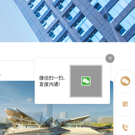
×
讯
微信扫一扫,
直接沟通!