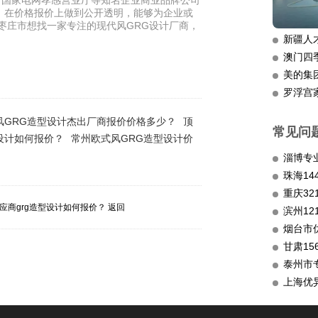
、国家电网孝感营业厅等知名企业商业品牌公司
，在价格报价上做到公开透明，能够为企业或
枣庄市想找一家专注的现代风GRG设计厂商，
新疆人
澳门四
美的集
罗浮宫
风GRG造型设计杰出厂商报价价格多少？
顶
常见问
设计如何报价？
常州欧式风GRG造型设计价
淄博专
重庆3
应商grg造型设计如何报价？
返回
滨州12
烟台市
甘肃15
泰州市
上海优