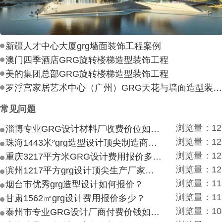
新疆人才中心大厦grg墙面装饰工程案例
澳门四季酒店GRG旋转楼梯造型装饰工程
美的集团总部GRG旋转楼梯造型装饰工程
罗浮宫家居艺术中心（广州）GRG天花与墙面造型装饰工
常见问题
浏览量：12
淄博专业GRG设计材料厂收费价位如何？
浏览量：12
珠海1443米²grg造型设计顶尖制造商付费付费多少？
浏览量：12
重庆3217平方米GRG设计费用报价多少？
浏览量：12
滨州1217平方grg设计顶尖生产厂家价目如何？
浏览量：11
烟台市优秀grg造型设计如何报价？
浏览量：11
甘肃1562㎡grg设计费用报价多少？
浏览量：10
泰州市专业GRG设计厂商付费价钱如何？