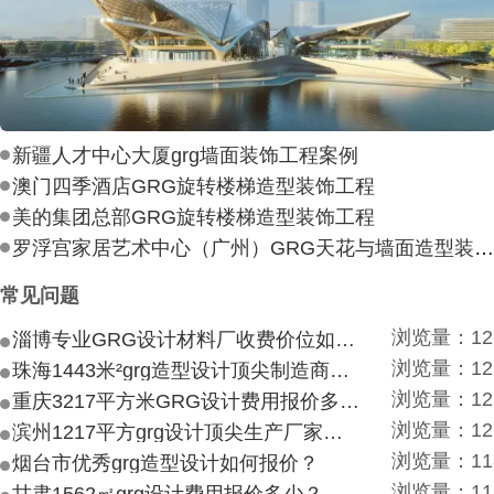
新疆人才中心大厦grg墙面装饰工程案例
澳门四季酒店GRG旋转楼梯造型装饰工程
美的集团总部GRG旋转楼梯造型装饰工程
罗浮宫家居艺术中心（广州）GRG天花与墙面造型装饰工
常见问题
浏览量：12
淄博专业GRG设计材料厂收费价位如何？
浏览量：12
珠海1443米²grg造型设计顶尖制造商付费付费多少？
浏览量：12
重庆3217平方米GRG设计费用报价多少？
浏览量：12
滨州1217平方grg设计顶尖生产厂家价目如何？
浏览量：11
烟台市优秀grg造型设计如何报价？
浏览量：11
甘肃1562㎡grg设计费用报价多少？