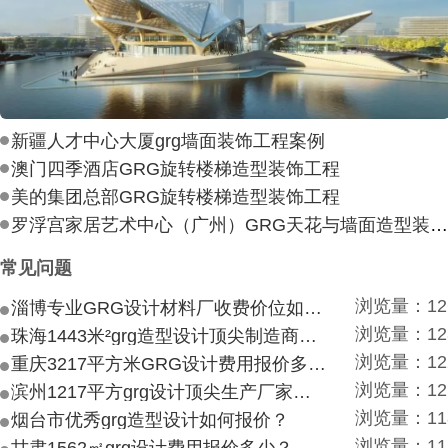
新疆人才中心大厦grg墙面装饰工程案例
澳门四季酒店GRG旋转楼梯造型装饰工程
美的集团总部GRG旋转楼梯造型装饰工程
罗浮宫家居艺术中心（广州）GRG天花与墙面造型装饰工
常见问题
浏览量：12
淄博专业GRG设计材料厂收费价位如何？
浏览量：12
珠海1443米²grg造型设计顶尖制造商付费付费多少？
浏览量：12
重庆3217平方米GRG设计费用报价多少？
浏览量：12
滨州1217平方grg设计顶尖生产厂家价目如何？
浏览量：11
烟台市优秀grg造型设计如何报价？
浏览量：11
甘肃1562㎡grg设计费用报价多少？