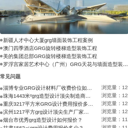
新疆人才中心大厦grg墙面装饰工程案例
澳门四季酒店GRG旋转楼梯造型装饰工程
美的集团总部GRG旋转楼梯造型装饰工程
罗浮宫家居艺术中心（广州）GRG天花与墙面造型装饰工
常见问题
浏览量：12
淄博专业GRG设计材料厂收费价位如何？
浏览量：12
珠海1443米²grg造型设计顶尖制造商付费付费多少？
浏览量：12
重庆3217平方米GRG设计费用报价多少？
浏览量：12
滨州1217平方grg设计顶尖生产厂家价目如何？
浏览量：11
烟台市优秀grg造型设计如何报价？
浏览量：11
甘肃1562㎡grg设计费用报价多少？