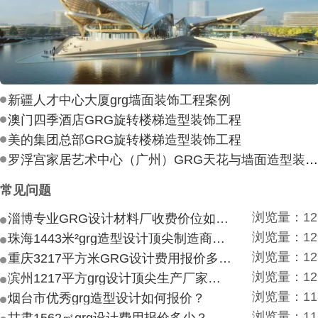
新疆人才中心大厦grg墙面装饰工程案例
澳门四季酒店GRG旋转楼梯造型装饰工程
美的集团总部GRG旋转楼梯造型装饰工程
罗浮宫家居艺术中心（广州）GRG天花与墙面造型装饰工
常见问题
浏览量：12
淄博专业GRG设计材料厂收费价位如何？
浏览量：12
珠海1443米²grg造型设计顶尖制造商付费付费多少？
浏览量：12
重庆3217平方米GRG设计费用报价多少？
浏览量：12
滨州1217平方grg设计顶尖生产厂家价目如何？
浏览量：11
烟台市优秀grg造型设计如何报价？
浏览量：11
甘肃1562㎡grg设计费用报价多少？