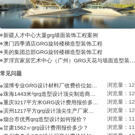
新疆人才中心大厦grg墙面装饰工程案例
澳门四季酒店GRG旋转楼梯造型装饰工程
美的集团总部GRG旋转楼梯造型装饰工程
罗浮宫家居艺术中心（广州）GRG天花与墙面造型装饰工
常见问题
浏览量：12
淄博专业GRG设计材料厂收费价位如何？
浏览量：12
珠海1443米²grg造型设计顶尖制造商付费付费多少？
浏览量：12
重庆3217平方米GRG设计费用报价多少？
浏览量：12
滨州1217平方grg设计顶尖生产厂家价目如何？
浏览量：11
烟台市优秀grg造型设计如何报价？
浏览量：11
甘肃1562㎡grg设计费用报价多少？